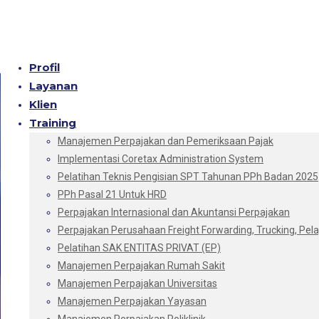
Profil
Layanan
Klien
Training
Manajemen Perpajakan dan Pemeriksaan Pajak
Implementasi Coretax Administration System
Pelatihan Teknis Pengisian SPT Tahunan PPh Badan 2025
PPh Pasal 21 Untuk HRD
Perpajakan Internasional dan Akuntansi Perpajakan
Perpajakan Perusahaan Freight Forwarding, Trucking, Pelay
Pelatihan SAK ENTITAS PRIVAT (EP)
Manajemen Perpajakan Rumah Sakit
Manajemen Perpajakan Universitas
Manajemen Perpajakan Yayasan