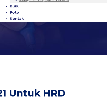
Manajemen Perpajakan Poliklinik
Buku
Foto
Kontak
 21 Untuk HRD