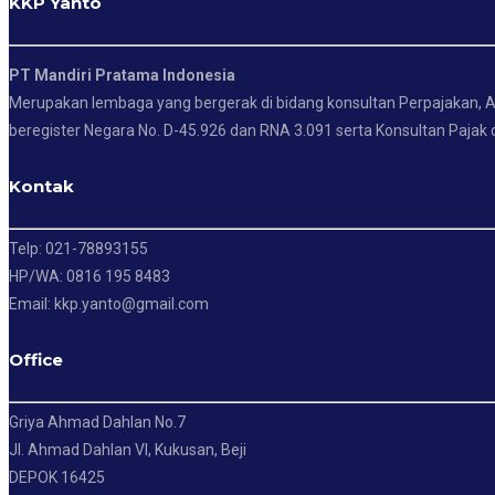
KKP Yanto
PT Mandiri Pratama Indonesia
Merupakan lembaga yang bergerak di bidang konsultan Perpajakan, Ak
beregister Negara No. D-45.926 dan RNA 3.091 serta Konsultan Pajak d
Kontak
Telp: 021-78893155
HP/WA: 0816 195 8483
Email: kkp.yanto@gmail.com
Office
Griya Ahmad Dahlan No.7
Jl. Ahmad Dahlan VI, Kukusan, Beji
DEPOK 16425